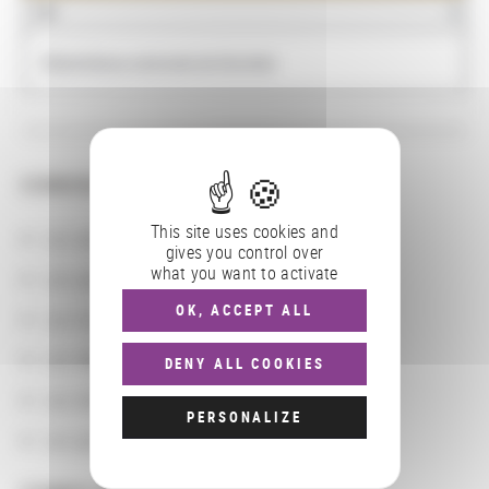
NOM
Bibliothèque nationale de Norvège
CONSULTER
This site uses cookies and
Les actions
gives you control over
what you want to activate
Les partenaires
OK, ACCEPT ALL
Les localisations géographiques
Les départements BnF
DENY ALL COOKIES
Les domaines
PERSONALIZE
Les groupements d'actions