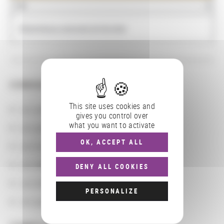
NOM
Bibliothèque nationale de Norvège
CONSULTER
This site uses cookies and
Les actions
gives you control over
what you want to activate
Les partenaires
OK, ACCEPT ALL
Les localisations géographiques
Les départements BnF
DENY ALL COOKIES
Les domaines
PERSONALIZE
Les groupements d'actions