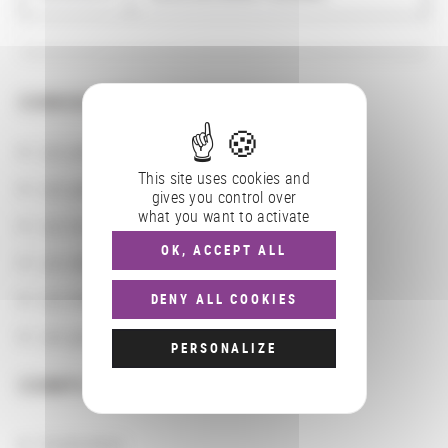
CONSULTER
Les actions
This site uses cookies and
Les partenaires
gives you control over
what you want to activate
Les localisations géographiques
OK, ACCEPT ALL
Les départements BnF
Les domaines
DENY ALL COOKIES
Les groupements d'actions
PERSONALIZE
COMPLÉMENTS
localisation