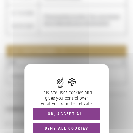
01/10/2008
Photographier le mime. Pour une histoire
-
de la théâtralité de la photographie
30/09/2009
LES PARTENAIRES : 1
NOM
Université de Pise
This site uses cookies and
gives you control over
what you want to activate
CONSULTER
OK, ACCEPT ALL
Les actions
DENY ALL COOKIES