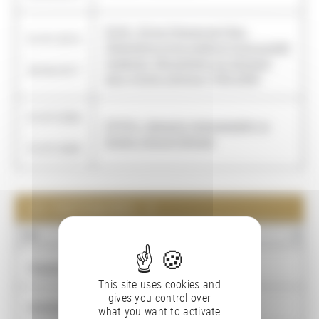
ECHO : ECrire l'Histoire de l'Oral :
01/01/2014
l'émergence d'une oralité et d'une auralité
-
modernes. Mouvements du phonique
30/06/2017
dans l'image scénique (1950-2000)
01/07/2006
STITCH : Semantic Interoperability to
-
Access Cultural Heritage
31/07/2009
LES PARTENAIRES : 2
NOM
Theaterwetenschap. Universiteit van Amsterdam
This site uses cookies and
gives you control over
Université libre d'Amsterdam
what you want to activate