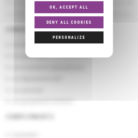
OK, ACCEPT ALL
DENY ALL COOKIES
CONSULTER
PERSONALIZE
Les actions
Les partenaires
Les localisations géographiques
Les départements BnF
Les domaines
Les groupements d'actions
COMPLÉMENTS
localisation