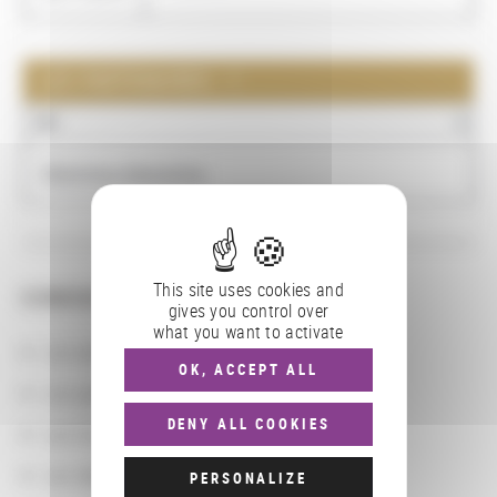
LES PARTENAIRES : 1
NOM
Bibliotheca Alexandrina
This site uses cookies and
CONSULTER
gives you control over
what you want to activate
Les actions
OK, ACCEPT ALL
Les partenaires
DENY ALL COOKIES
Les localisations géographiques
Les départements BnF
PERSONALIZE