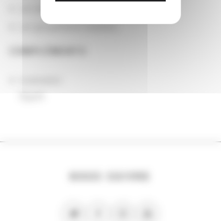
Les domaines
Les groupements d'actions
COMPLÉMENTS
localisation
Égypte
NOUS SUIVRE