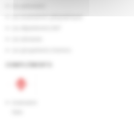
Les partenaires
Les localisations géographiques
Les départements BnF
Les domaines
Les groupements d'actions
COMPLÉMENTS
localisation
Italie