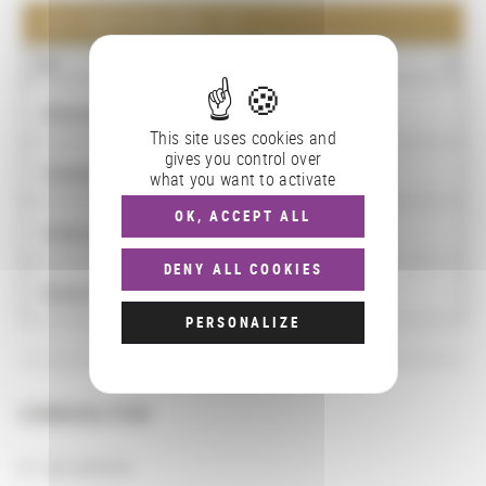
LES PARTENAIRES : 4
NOM
Biblioteca Medicea Laurenziana
This site uses cookies and
gives you control over
Fondazione Ezio Franceschini
what you want to activate
OK, ACCEPT ALL
Institut universitaire européen de Florence
DENY ALL COOKIES
Museo Egizio
PERSONALIZE
CONSULTER
Les actions