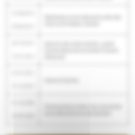
27/08/2013
Recherches sur les manuscrits grecs des
-
XIIIe et XIVe siècles, Florence
29/08/2013
23/10/2012
L'âge d'or des cartes marines : quand
-
l'Europe découvrait le monde (François-
27/01/2013
Mitterrand)
01/01/2012
-
Guiron le Courtois
31/12/2013
01/10/2008
Photographier le mime. Pour une histoire
-
de la théâtralité de la photographie
30/09/2009