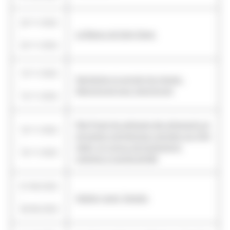
23/11/2022
-
Le Beatus de Saint-Sever.
23/11/2022
15/11/2022
Segmenter et annoter les images :
-
déconstruire pour reconstruire
15/11/2022
Res(t)ituer les adresses des almanachs et
10/11/2022
annuaires commerciaux parisiens du XIXe
-
siècle. Un corpus de localisations
10/11/2022
urbaines à grande échelle
01/06/2022
-
Habiter (avec) Xenakis
30/06/2023