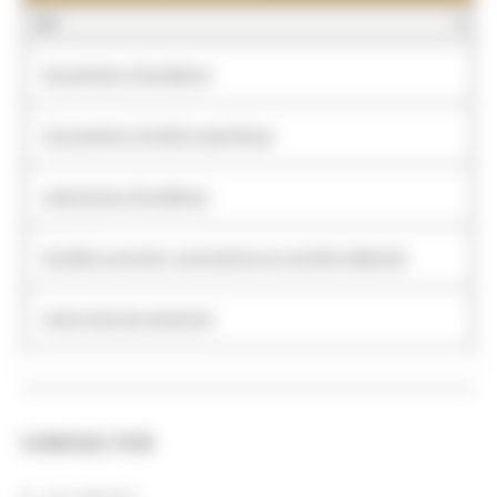
NOM
Equipement d'excellence
Groupement d'intérêt scientifique
Laboratoire d'excellence
Sociétés savantes, associations et comités hébergés
Unité mixte de recherche
CONSULTER