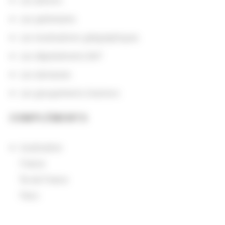
Les actions
Les partenaires
Les localisations géographiques
Les départements BnF
Les domaines
Les groupements d'actions
COMPLÉMENTS
localisation
France
Île-de-France
Paris