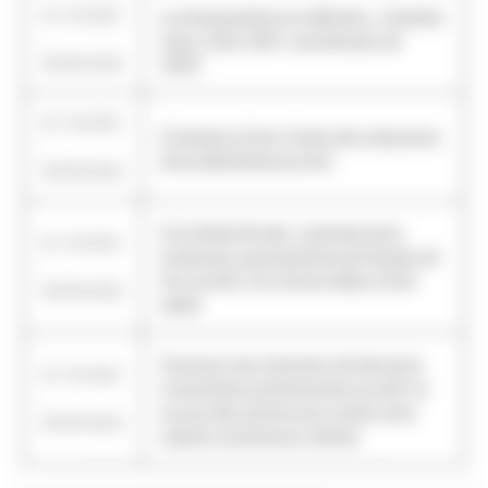
01/10/2021
La photographie à la télévision : Chambre
-
noire (1964-1969), une émission de
30/09/2022
l’ORTF
01/10/2021
D’Istanbul à Paris (fonds des traductions
-
de la bibliothèque du Roi)
30/09/2022
À la Sphère Royale : inventaire de la
01/10/2021
production cartographique de Nicolas de
-
Fer à la BnF (fin XVIIe et début XVIIIe
30/09/2022
siècle)
Pourquoi il est important de faire de la
01/10/2021
typographie contemporaine à la BnF, et
-
ce que cela change pour l’avenir de la
30/09/2022
création artistique en général