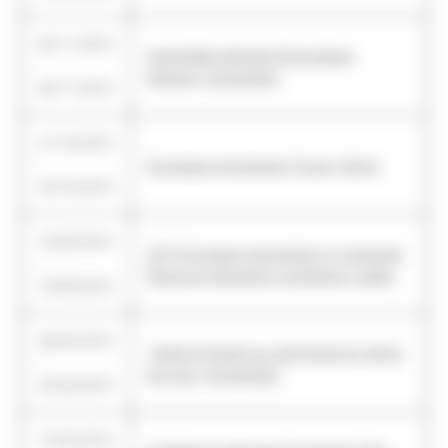
02/11/2015
Assemblée générale d'Europeana
-
Network, Amsterdam
04/11/2015
21/10/2015
-
Europeana Aggregator Forum, Rome
23/10/2015
16/09/2015
2015 European Association of Japanese
-
Resource Specialists conference, Leiden
19/09/2015
28/03/2015
"L'aide d'urgence au patrimoine en temps
-
de crise", Amsterdam
25/04/2015
12/02/2015