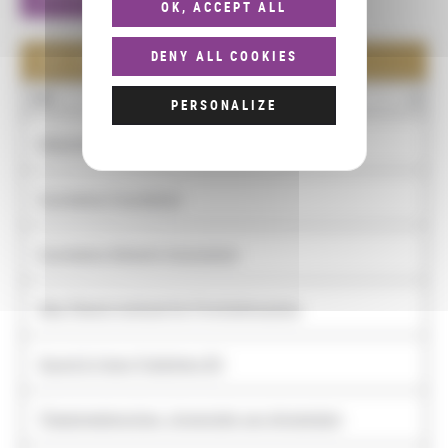
OK, ACCEPT ALL
DENY ALL COOKIES
LES PARTENAIRES : 7
NOM
PERSONALIZE
Bibliothèque royale des Pays-Bas
Europeana Foundation
Europeana Network Association
Max Planck Institute for Psycholinguistics
Sound & Vision Publishers BV
Theaterwetenschap. Universiteit van Amsterdam