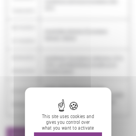
Conférence technique Europeana Tech
-
2015
13/02/2015
30/10/2014
Assemblée générale d'Europeana
-
Network, Madrid
31/10/2014
03/04/2014
Conférence "Europeana Collections 1914-
-
1918 : une bibliothèque virtuelle sur la
04/04/2014
Grande Guerre"
ECHO : ECrire l'Histoire de l'Oral :
01/01/2014
l'émergence d'une oralité et d'une auralité
-
modernes. Mouvements du phonique
30/06/2017
dans l'image scénique (1950-2000)
This site uses cookies and
gives you control over
what you want to activate
AFFICHER TOUTES LES ACTIONS