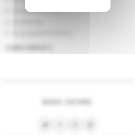
Les départements BnF
Les domaines
Les groupements d'actions
COMPLÉMENTS
NOUS SUIVRE