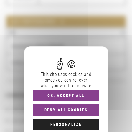
LES PARTENAIRES : 2
NOM
Developping Library Network
Institut français de Pondichéry
This site uses cookies and
gives you control over
what you want to activate
CONSULTER
OK, ACCEPT ALL
Les actions
DENY ALL COOKIES
Les partenaires
PERSONALIZE
Les localisations géographiques