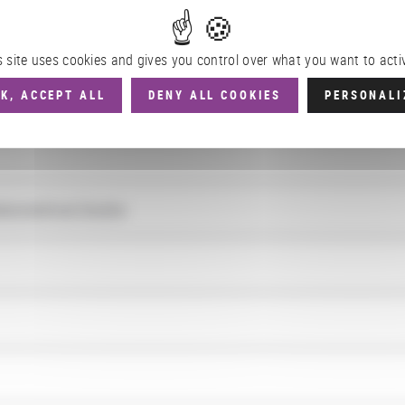
s site uses cookies and gives you control over what you want to acti
K, ACCEPT ALL
DENY ALL COOKIES
PERSONALI
aeographical Studies