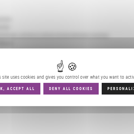
onores
philie
liothèques, archives et centres de documentation musicaux
Debussy
ançais
s site uses cookies and gives you control over what you want to acti
K, ACCEPT ALL
DENY ALL COOKIES
PERSONALI
e