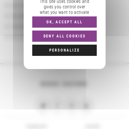
This site uses cookies and
Les localisations géographiques
gives you control over
what you want to activate
Les départements BnF
OK, ACCEPT ALL
Les domaines
Les groupements d'actions
DENY ALL COOKIES
PERSONALIZE
NOUS SUIVRE
PLAN DU SITE
FLUX RSS