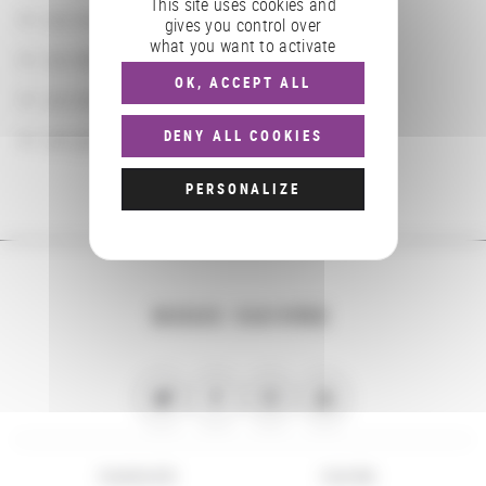
This site uses cookies and
Les localisations géographiques
gives you control over
what you want to activate
Les départements BnF
OK, ACCEPT ALL
Les domaines
Les groupements d'actions
DENY ALL COOKIES
PERSONALIZE
NOUS SUIVRE
PLAN DU SITE
FLUX RSS