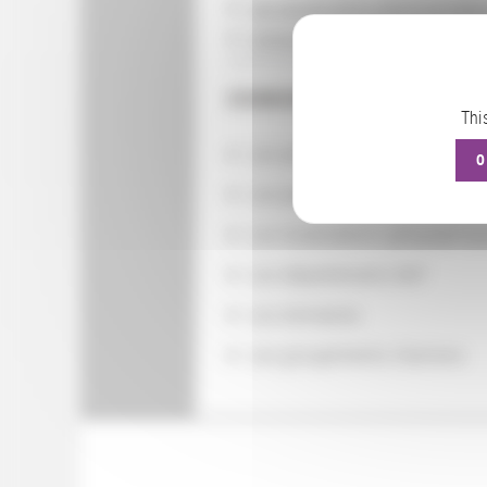
Les sources de la culture europée
Institutions patrimoniales et pratiq
CONSULTER
Thi
Les actions
O
Les partenaires
Les localisations géographiq
Les départements BnF
Les domaines
Les groupements d'actions