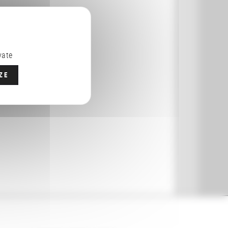
vate
ZE