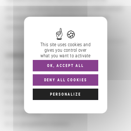
plusieurs laboratoires de recherche d'un établissement
d'enseignement supérieur ou d'un organisme de
recherche avec le CNRS.
This site uses cookies and
gives you control over
CONSULTER
what you want to activate
OK, ACCEPT ALL
Les actions
Les partenaires
DENY ALL COOKIES
Les localisations géographiques
PERSONALIZE
Les départements BnF
Les domaines
Les groupements d'actions