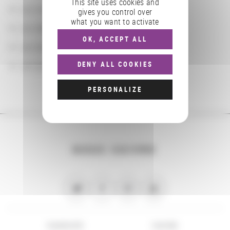
This site uses cookies and
Les localisations géographiques
gives you control over
what you want to activate
Les départements BnF
OK, ACCEPT ALL
Les domaines
Les groupements d'actions
DENY ALL COOKIES
PERSONALIZE
NOUS SUIVRE
PLAN DU SITE
FLUX RSS