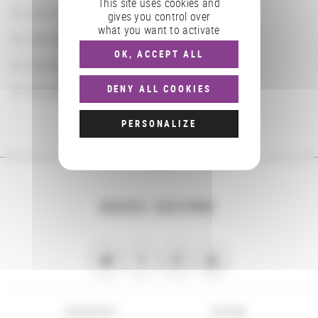
This site uses cookies and
Les localisations géographiques
gives you control over
what you want to activate
Les départements BnF
OK, ACCEPT ALL
Les domaines
Les groupements d'actions
DENY ALL COOKIES
PERSONALIZE
NOUS SUIVRE
PLAN DU SITE
FLUX RSS