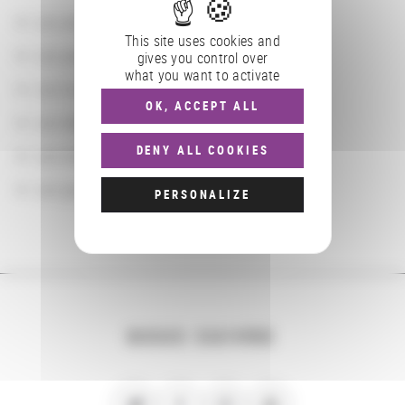
Les actions
This site uses cookies and
Les partenaires
gives you control over
what you want to activate
Les localisations géographiques
OK, ACCEPT ALL
Les départements BnF
DENY ALL COOKIES
Les domaines
Les groupements d'actions
PERSONALIZE
NOUS SUIVRE