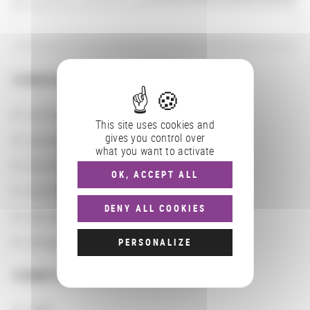
CONSULTER
Les actions
This site uses cookies and
gives you control over
Les partenaires
what you want to activate
Les localisations géographiques
OK, ACCEPT ALL
Les départements BnF
DENY ALL COOKIES
Les domaines
Les groupements d'actions
PERSONALIZE
COMPLÉMENTS
sigle