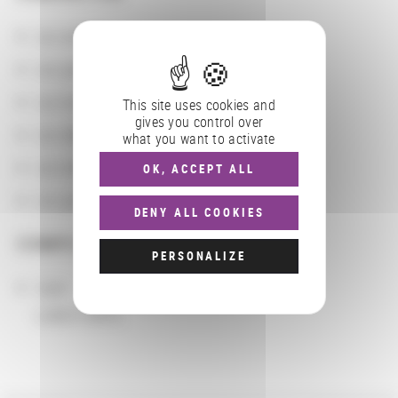
Les actions
Les partenaires
Les localisations géographiques
This site uses cookies and
gives you control over
Les départements BnF
what you want to activate
Les domaines
OK, ACCEPT ALL
Les groupements d'actions
DENY ALL COOKIES
COMPLÉMENTS
PERSONALIZE
sigle
LABEX OBVIL