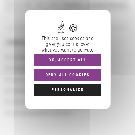
01/12/1994 - 30/11/1995
MEMORIA : multimedia electronic mem
This site uses cookies and
CONSULTER
gives you control over
what you want to activate
Les actions
OK, ACCEPT ALL
Les partenaires
DENY ALL COOKIES
Les localisations géographiques
Les départements BnF
PERSONALIZE
Les domaines
Les groupements d'actions