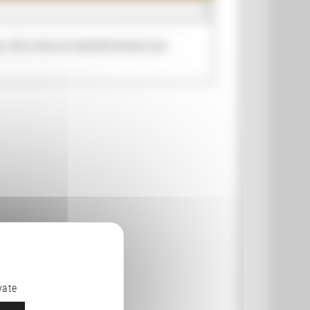
x. Des types et caractéristiques aux
vate