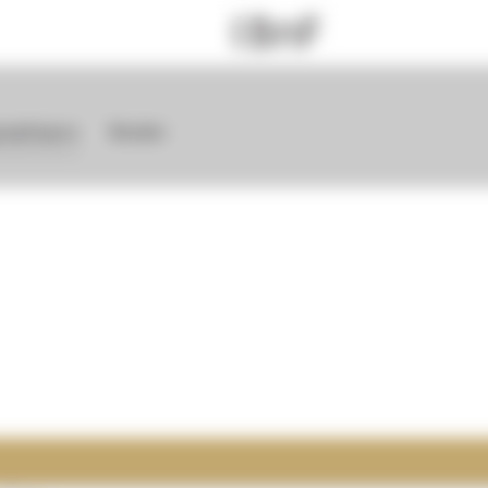
graphiques
Render