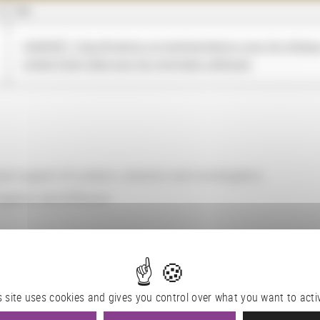
NOM
ClaReNET. Classifications et représentations pour les réseau
Linked Open Data pour les monnaies celtiques
l support of curators, restorers and investigators.
igation and Diffusion
73
s site uses cookies and gives you control over what you want to acti