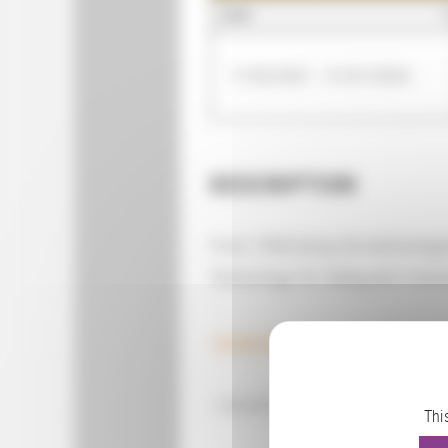
QUAND
11/02/2021 - 31/01/2024
DESCRIPTION
From 1998 being the technologica
Technology for Safeguard, Invest
render@render.es
+34 657661974 / +34 6576619
Thi