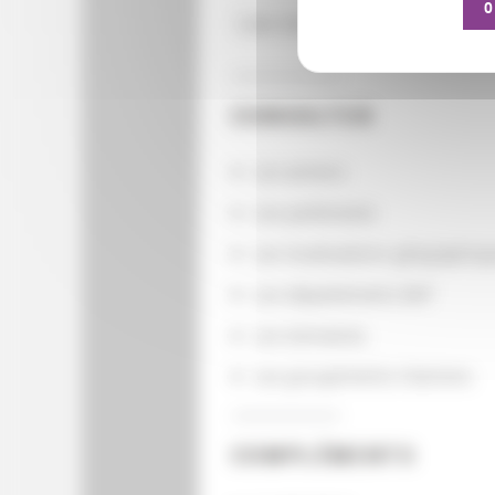
O
Calle Denia 50, bajo izquierda,
CONSULTER
Les actions
Les partenaires
Les localisations géographiq
Les départements BnF
Les domaines
Les groupements d'actions
COMPLÉMENTS