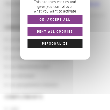
This site uses cookies and
Site internet :
https://www.trouvailles-monetaires.ch/
gives you control over
what you want to activate
OK, ACCEPT ALL
CONSULTER
DENY ALL COOKIES
Les actions
PERSONALIZE
Les partenaires
Les localisations géographiques
Les départements BnF
Les domaines
Les groupements d'actions
COMPLÉMENTS
sigle