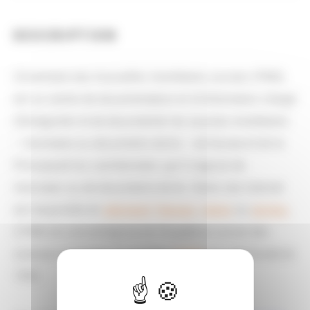
DESCRIPTION
L’Inventaire des trouvailles monétaires suisses (ITMS)
est un centre de documentation et d’information chargé
d’enregistrer et de documenter les sources monétaires
– monnaies ou documents écrits – de Suisse et de la
Principauté du Liechtenstein, qu’il s’agisse de
monnaies ou de documents écrits. Notre site internet
est disponible en
allemand
,
français
,
italien
ou
anglais
.
L’ITMS est une entreprise de l’Académie suisse des
sciences humaines et sociales (
ASSH
) et a été fondé en
1992.