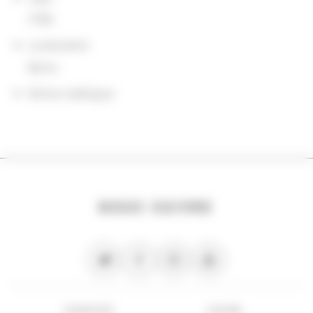
ITMS
Localisation
Berne
Notice catalogue
NOUS SUIVRE
PLAN DU SITE
FLUX RSS