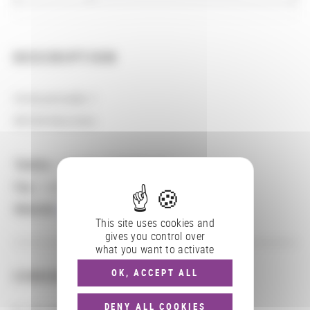
DESCRIPTION
Himbselstraße 1
80538 München
Telefon:
+ 49 89 12599691 22
Fax:
+ 49 89 12599691 99
Website:
http://www.archaeologie-bayern.de/
This site uses cookies and
gives you control over
what you want to activate
OK, ACCEPT ALL
CONSULTER
DENY ALL COOKIES