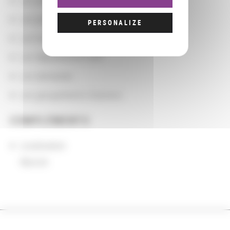
Les actions
Les partenaires
PERSONALIZE
Les localisations géographiques
Les départements BnF
Les domaines
Les groupements d'actions
COMPLÉMENTS
Localisation
Munich