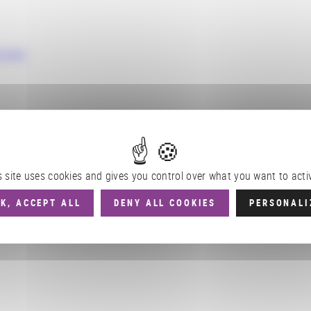
.org/
s site uses cookies and gives you control over what you want to acti
ues
K, ACCEPT ALL
DENY ALL COOKIES
PERSONALI