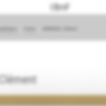
graphiques
France
ANDRIEUX, Clément
Clément