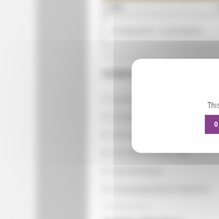
QUAND
01/04/2019 - 31/07/2019
CONSULTER
Les actions
Thi
Les partenaires
O
Les localisations géographiq
Les départements BnF
Les domaines
Les groupements d'actions