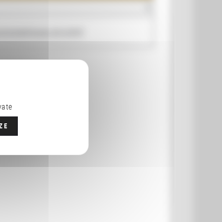
conographiques de la BnF
vate
ZE