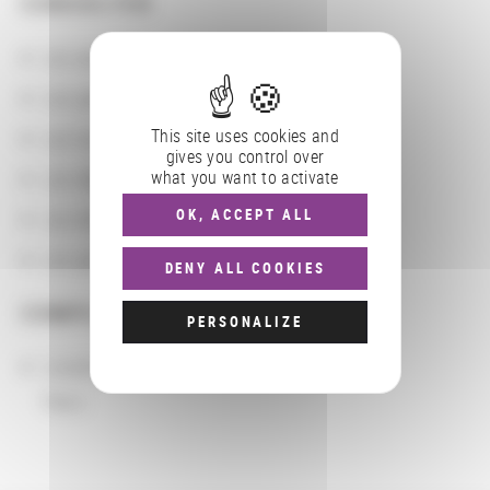
CONSULTER
Les actions
Les partenaires
This site uses cookies and
Les localisations géographiques
gives you control over
what you want to activate
Les départements BnF
OK, ACCEPT ALL
Les domaines
Les groupements d'actions
DENY ALL COOKIES
COMPLÉMENTS
PERSONALIZE
Localisation
Paris