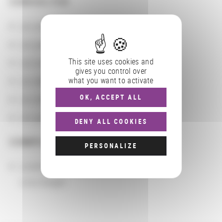
CONSULTER
Les actions
Les partenaires
This site uses cookies and
Les localisations géographiques
gives you control over
what you want to activate
Les départements BnF
OK, ACCEPT ALL
Les domaines
Les groupements d'actions
DENY ALL COOKIES
COMPLÉMENTS
PERSONALIZE
Localisation
Livry-Gargan