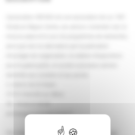
L'association ARCHEA est une association de Loi 1901.
Située en Région Centre, ses actions s'orientent vers la
mise en place et le suivi de programmes de recherches,
ainsi que vers la valorisation par la publication
d'ouvrages de vulgarisation, la création d'expositions
pour le grand public, le soutien à plusieurs actions
destinées aux scolaires et aux jeunes.
3, chemin de St Hilaire
37370 Chemillé-sur-Dême
Tel.: 09.63.27.43.06
archearegioncentre@orange.fr
Site internet :
https://www.archearegioncentre.org/