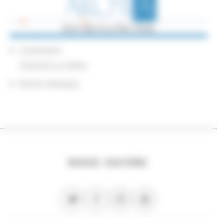
Localisation
Chemillé-sur-Dême
Notice catalogue
NOUS SUIVRE