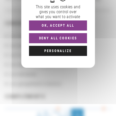
This site uses cookies and
gives you control over
what you want to activate
CONSULTER
OK, ACCEPT ALL
Les actions
DENY ALL COOKIES
Les partenaires
PERSONALIZE
Les localisations géographiques
Les départements BnF
Les domaines
Les groupements d'actions
COMPLÉMENTS