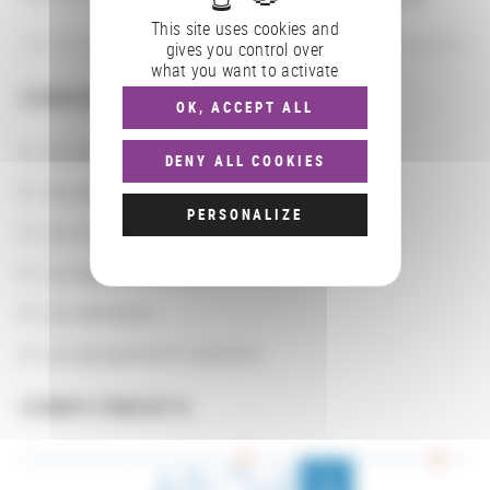
This site uses cookies and
gives you control over
what you want to activate
CONSULTER
OK, ACCEPT ALL
Les actions
DENY ALL COOKIES
Les partenaires
PERSONALIZE
Les localisations géographiques
Les départements BnF
Les domaines
Les groupements d'actions
COMPLÉMENTS