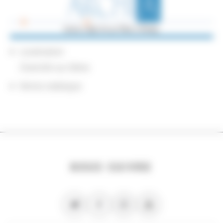
Localisation
Chemillé-sur-Dême
Notice catalogue
NOUS SUIVRE