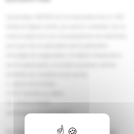
L'association ARCHEA est une association de Loi 1901.
Située en Région Centre, ses actions s'orientent vers la
mise en place et le suivi de programmes de recherches,
ainsi que vers la valorisation par la publication
d'ouvrages de vulgarisation, la création d'expositions
pour le grand public, le soutien à plusieurs actions
destinées aux scolaires et aux jeunes.
3, chemin de St Hilaire
37370 Chemillé-sur-Dême
Tel.: 09.63.27.43.06
archearegioncentre@orange.fr
Site internet :
https://www.archearegioncentre.org/