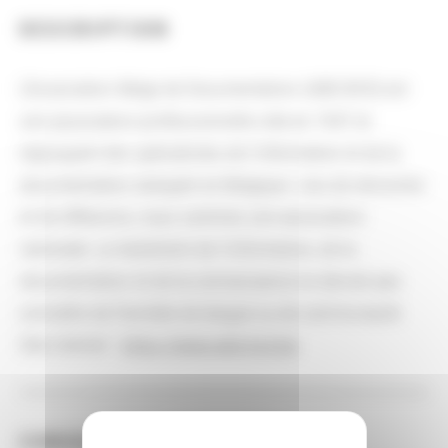
DESCRIPTION
L’Association Belge de Documentation (ABD-BVD) est
une association professionnelle crée en 1947 et
regroupant des spécialistes de l’information et de la
documentation exerçant en Belgique. Lieu de rencontre
et de réflexions, nous sommes une association
nationale. Le traitement de l’information, de la
documentation et de la connaissance ne devrait pas
connaître de frontière de langue ou de communauté.
Site internet :
https://www.abd-bvd.be
CONSULTER