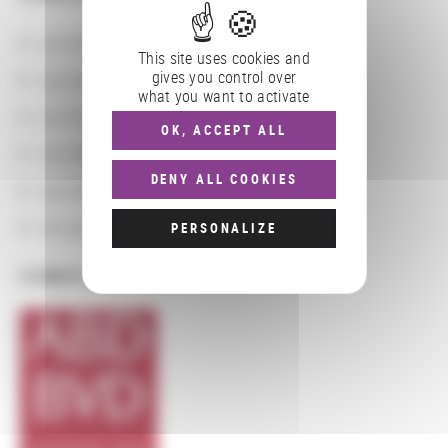
Les actions
This site uses cookies and
gives you control over
Les partenaires
what you want to activate
Les localisations géographiques
OK, ACCEPT ALL
Les départements BnF
DENY ALL COOKIES
Les domaines
Les groupements d'actions
PERSONALIZE
COMPLÉMENTS