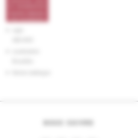
sigle
ABD-BVD
Localisation
Bruxelles
Notice catalogue
NOUS SUIVRE