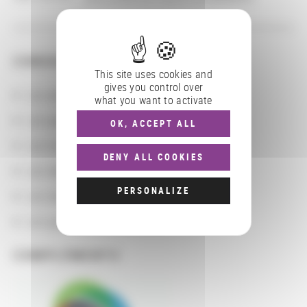
CONSULTER
This site uses cookies and
gives you control over
Les actions
what you want to activate
Les partenaires
OK, ACCEPT ALL
Les localisations géographiques
DENY ALL COOKIES
Les départements BnF
PERSONALIZE
Les domaines
Les groupements d'actions
COMPLÉMENTS