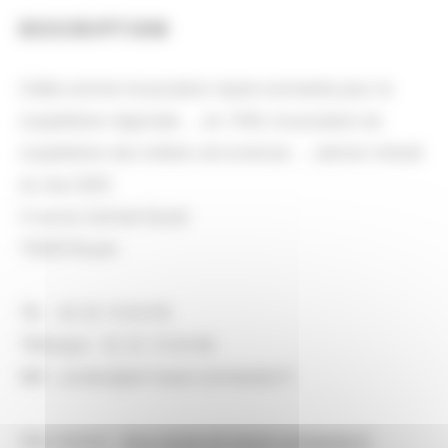
DESCRIPTION
Créée comme Association haute-normande pour la
coopération régionale... ; en 1994, Association de
coopération des métiers de la lecture... ; dernier intitulé
en mai 2005
4 rue du Contrat-Social
76000 Rouen
Tél. : 02 32 10 04 90
Télécopie : 02 32 10 04 84
Mél : contact@arl-haute-normandie.fr
Site internet :
http://www.arl-haute-normandie.fr