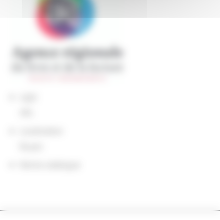
sigle
ARL
Localisation
Rouen
Notice catalogue