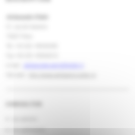
Ambassade d'Italie
51, rue de Varenne
75007 Paris
Tel. +33 (0)1 49540300
Fax +33 (0)1 49540410
e-mail :
ambasciata.parigi@esteri.it
Site web :
http://www.ambparigi.esteri.it/
CONSULTER
Les actions
Les partenaires