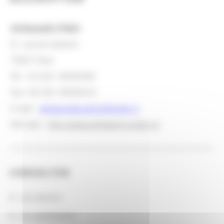
Ambassade d'Italie
51, rue de Varenne
75007 Paris
Tel. +33 (0)1 49540300
Fax +33 (0)1 49540410
e-mail :
ambasciata.parigi@esteri.it
Site web :
http://www.ambparigi.esteri.it/
CONSULTER
Les actions
Les partenaires