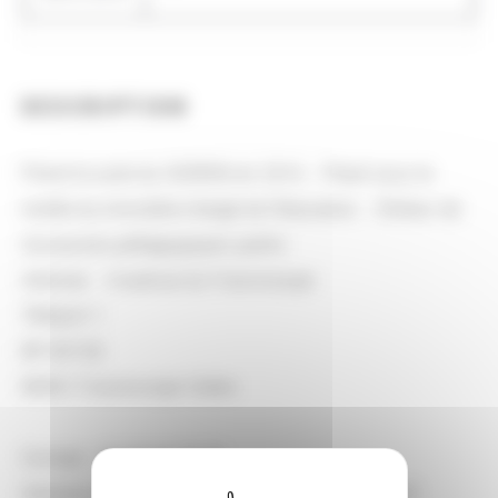
DESCRIPTION
Prend la suite du SCEREN en 2014. - Placé sous la
tutelle du ministère chargé de l'éducation. - Éditeur de
ressources pédagogiques public
Adresse : 4 avenue du Futuroscope
Téléport 1
BP 80158
86961 Futuroscope Cedex
Contact : 05 49 49 78 78
Adresse électronique : accueil@reseau-canope.fr