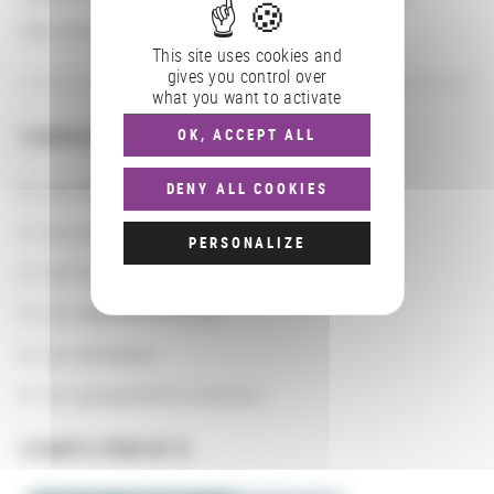
Site internet :
https://www.reseau-canope.fr
This site uses cookies and
gives you control over
what you want to activate
CONSULTER
OK, ACCEPT ALL
Les actions
DENY ALL COOKIES
Les partenaires
PERSONALIZE
Les localisations géographiques
Les départements BnF
Les domaines
Les groupements d'actions
COMPLÉMENTS