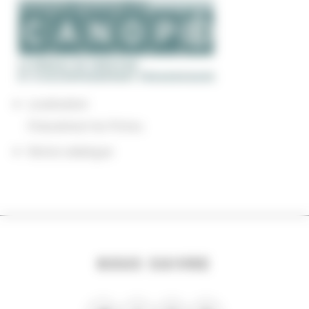
Localisation
Chasseneuil-du-Poitou
Notice catalogue
NOUS SUIVRE