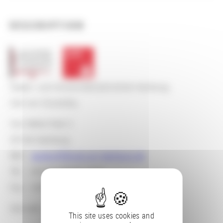
DESCRIPTION
Staats- und Universitätsbibliothek Hamburg
Carl von Ossietzky
Von-Melle-Park 3
20146 Hamburg
Mél. :
auskunft@sub.uni-hamburg.de
Tél. : +49 40/42838-2233
Fax : +49 40/42838-3352
Site web :
http://www.sub.uni-hamburg.de/
This site uses cookies and