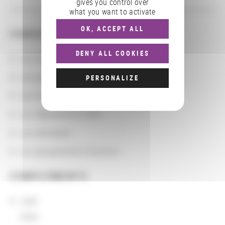
gives you control over
what you want to activate
OK, ACCEPT ALL
CONSULTER
DENY ALL COOKIES
Les actions
Les partenaires
PERSONALIZE
Les localisations géographiques
Les départements BnF
Les domaines
Les groupements d'actions
COMPLÉMENTS
sigle
Stabi