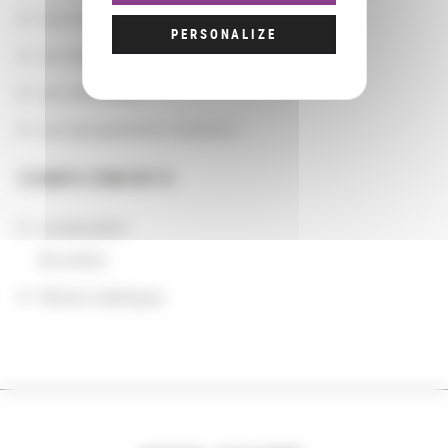
Les localisations géographiques
PERSONALIZE
Les départements BnF
Les domaines
Les groupements d'actions
COMPLÉMENTS
Localisation
Bruxelles
Notice catalogue