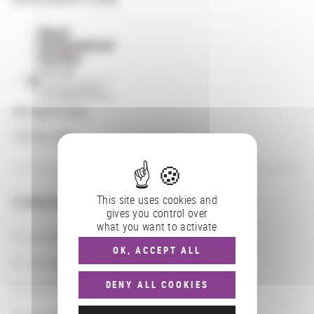
En savoir plus
Lien au site
This site uses cookies and
CONSULTER
gives you control over
what you want to activate
Les actions
OK, ACCEPT ALL
Les partenaires
DENY ALL COOKIES
Les localisations géographiques