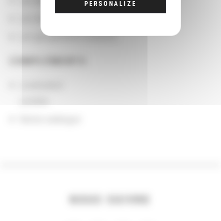
Les départements BnF
PERSONALIZE
Les domaines
Les groupements d'actions
COMPLÉMENTS
Localisation
Londres
Notice catalogue
NOUS SUIVRE