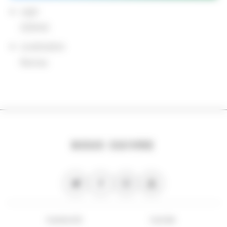
sigle
CERHIO
Localisation
Rennes
NOUS SUIVRE
PLAN DU SITE
FLUX RSS