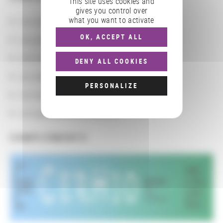
This site uses cookies and
gives you control over
what you want to activate
Les actions
OK, ACCEPT ALL
Les partenaires
Les localisations géographiques
DENY ALL COOKIES
Les départements BnF
PERSONALIZE
Les domaines
Les groupements d'actions
COMPLÉMENTS