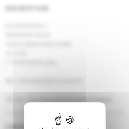
DESCRIPTION
Université Rennes 2
Département histoire
Place du Recteur Henri Le Moal
CS 24 307
F- 35 043 Rennes cedex
Mail : annie.antoine@univ-rennes2.fr
Site web :
http://www.sites.univ-rennes2.fr/cerhio/
CONSULTER