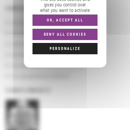
gives you control over
CONSULTER
what you want to activate
OK, ACCEPT ALL
Les actions
Les partenaires
DENY ALL COOKIES
Les localisations géographiques
PERSONALIZE
Les départements BnF
Les domaines
Les groupements d'actions
COMPLÉMENTS