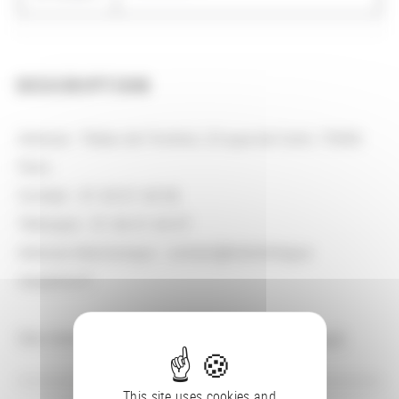
DESCRIPTION
Adresse : Palais de l'Institut, 23 quai de Conti, 75006
Paris
Contact : 01 44 41 44 06
Télécopie : 01 44 41 44 07
Adresse électronique : contact@bibliotheque-
mazarine.fr
Site internet :
http://www.bibliotheque-mazarine.fr
This site uses cookies and