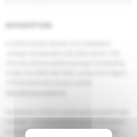
DESCRIPTION
Le CECOJI (Centre d’Etudes sur la COopération
Juridique Internationale) a été créé en janvier 1995.
C’est une unité de recherche associant l’Université de
Poitiers et le CNRS (FRE 3500). Le Cecoji est intégré à
l’UFR de Droit et des sciences sociales
http://droit.univ-poitiers.fr/
.
Actuellement, le CECOJI compte quelque quatre-vingts
membres : une trentaine de permanents (enseignants-
chercheurs, chercheurs, ITA) et une soixantaine de