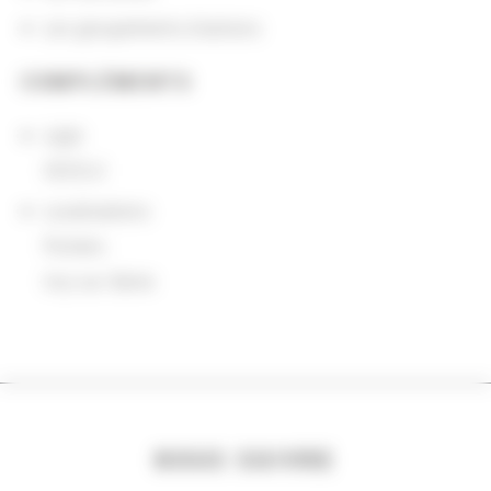
Les groupements d'actions
COMPLÉMENTS
sigle
CECOJI
Localisations
Poitiers
Ivry-sur-Seine
NOUS SUIVRE