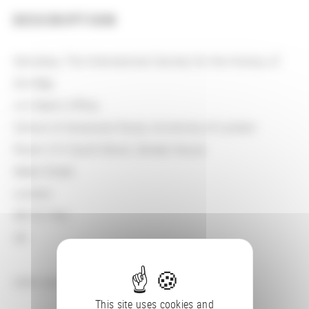
DESCRIPTION
Secretary, The International Society for the History of
the Map
c/o Dean’s Office,
School of Advanced Study, University of London
Room 215 South Block, Senate House
Malet Street
London
WC1E 7HU
UK
ishm.contact@gmail.com
This site uses cookies and