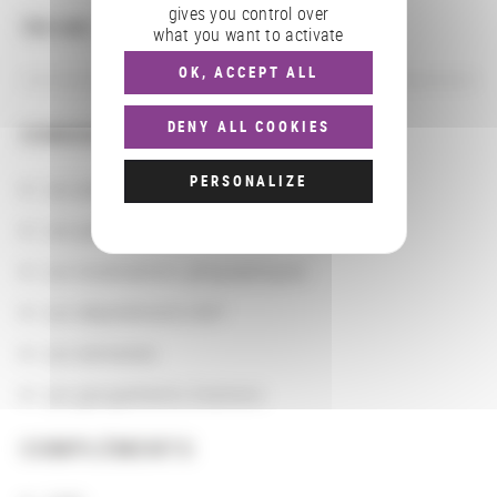
gives you control over
Site web
:
http://ishm.elte.hu
what you want to activate
OK, ACCEPT ALL
DENY ALL COOKIES
CONSULTER
PERSONALIZE
Les actions
Les partenaires
Les localisations géographiques
Les départements BnF
Les domaines
Les groupements d'actions
COMPLÉMENTS