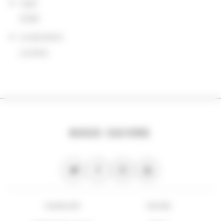
sigle
ISHM
Localisation
Londres
NOUS SUIVRE
PLAN DU SITE
FLUX RSS