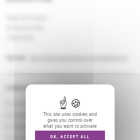
Palais de l'Institut
23 quai de Conti
75006 Paris
Site web
:
http://www.bibliotheque-institutdefrance.fr
CONSULTER
Les actions
This site uses cookies and
Les partenaires
gives you control over
what you want to activate
Les localisations géographiques
OK, ACCEPT ALL
Les départements BnF