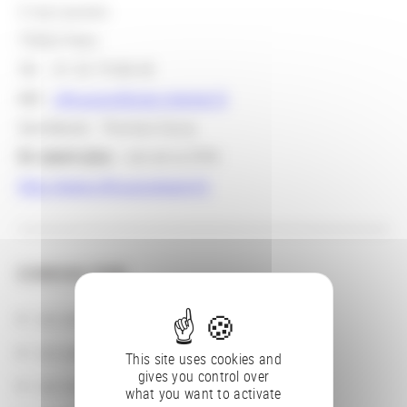
2 rue Louvois
75002 Paris
Tél. : 01 53 79 88 45
Mél :
sfmusico@club-internet.fr
Secrétariat : Thomas Soury
En savoir plus
: site de la SFM :
http://www.sfmusicologie.fr/
CONSULTER
Les actions
Les partenaires
This site uses cookies and
gives you control over
Les localisations géographiques
what you want to activate