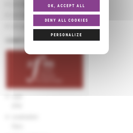
Les départements BnF
OK, ACCEPT ALL
Les domaines
DENY ALL COOKIES
Les groupements d'actions
PERSONALIZE
COMPLÉMENTS
sigle
SFM
Localisation
Paris