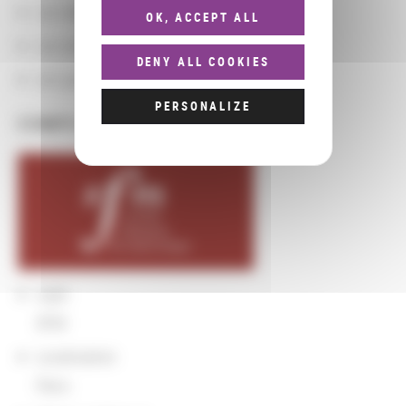
Les départements BnF
OK, ACCEPT ALL
Les domaines
DENY ALL COOKIES
Les groupements d'actions
PERSONALIZE
COMPLÉMENTS
sigle
SFM
Localisation
Paris