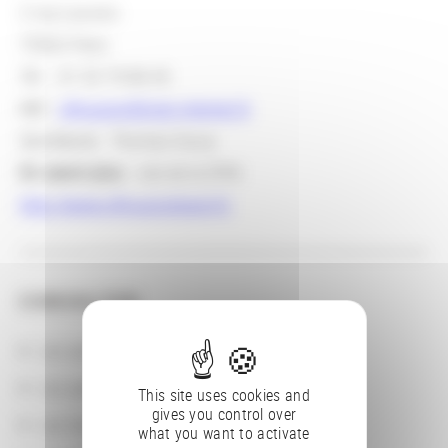
2 rue Louvois
75002 Paris
Tél. : 01 53 79 88 45
Mél :
sfmusico@club-internet.fr
Secrétariat : Thomas Soury
En savoir plus
: site de la SFM :
http://www.sfmusicologie.fr/
CONSULTER
Les actions
Les partenaires
This site uses cookies and
gives you control over
Les localisations géographiques
what you want to activate