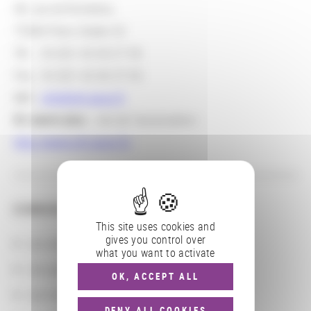
58, rue de Richelieu
75084 Paris Cedex 02
Tél. : 33 (0)1 42 60 27 05
Fax : 33 (0)1 42 60 27 65
Mél :
info@sht.asso.fr
En savoir plus
: site de l'association :
http://www.sht.asso.fr/
CONSULTER
This site uses cookies and
gives you control over
Les actions
what you want to activate
Les partenaires
OK, ACCEPT ALL
Les localisations géographiques
DENY ALL COOKIES