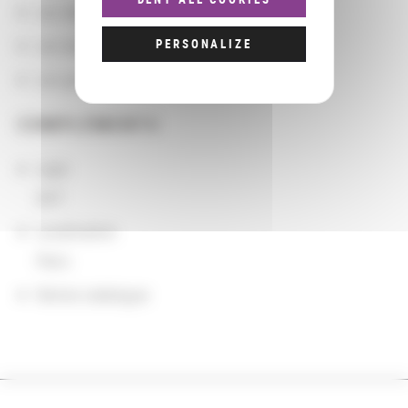
Les départements BnF
Les domaines
PERSONALIZE
Les groupements d'actions
COMPLÉMENTS
sigle
SHT
Localisation
Paris
Notice catalogue