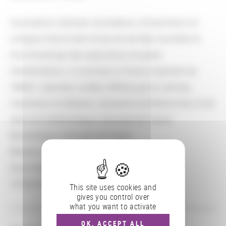
Association d'artistes illustrateurs, d'imprimeurs et
critiques d'art et dont le but est de faire connaître le
livre illustré par des expositions et autres
manifestations. A constitué un fonds important de
"défets", planches isolées offertes par les artistes,
imprimeurs et éditeurs, conservé à la Réserve des livres
rares de la Bibliothèque nationale de France.
Bibliothèque nationale de France
Réserve des livres rares
Quai François Mauriac
75706 Paris Cedex 13
This site uses cookies and
gives you control over
what you want to activate
OK, ACCEPT ALL