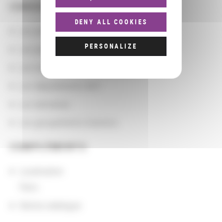
CONSULTER
DENY ALL COOKIES
Les actions
PERSONALIZE
Les partenaires
Les localisations géographiques
Les départements BnF
Les domaines
Les groupements d'actions
COMPLÉMENTS
Localisation
Paris
Notice catalogue