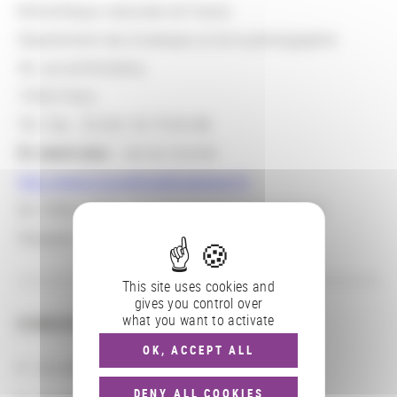
Bibliothèque nationale de France
Département des Estampes et de la photographie
58, rue de Richelieu
75002 Paris
Tél / fax : 33 (0)1 53 79 83 88
En savoir plus
: site du Comité :
http://www.nouvellesdelestampe.fr/
De 1938 à 2012 : Comité national de la gravure
française
This site uses cookies and
gives you control over
what you want to activate
CONSULTER
OK, ACCEPT ALL
Les actions
DENY ALL COOKIES