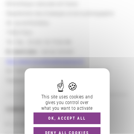
Bibliothèque nationale de France
Département des Estampes et de la photographie
58, rue de Richelieu
75002 Paris
Tél / fax : 33 (0)1 53 79 83 88
En savoir plus
: site du Comité :
http://www.nouvellesdelestampe.fr/
De 1938 à 2012 : Comité national de la gravure
française
This site uses cookies and
gives you control over
what you want to activate
CONSULTER
OK, ACCEPT ALL
Les actions
DENY ALL COOKIES